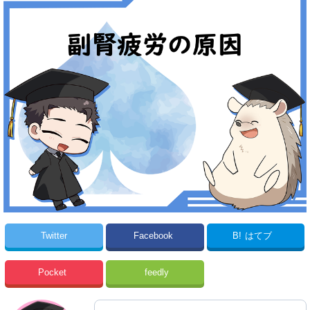
Twitter
Facebook
B!
はてブ
Pocket
feedly