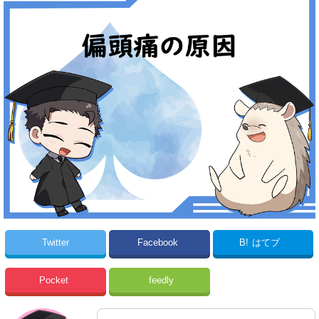
Twitter
Facebook
B!
はてブ
Pocket
feedly