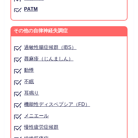
PATM
その他の自律神経失調症
過敏性腸症候群（IBS）
蕁麻疹（じんましん）
動悸
不眠
耳鳴り
機能性ディスペプシア（FD）
メニエール
慢性疲労症候群